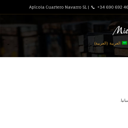
Apícola Cuartero Navarro SL |
+34 690 692 46
العربية
(
العربية
)