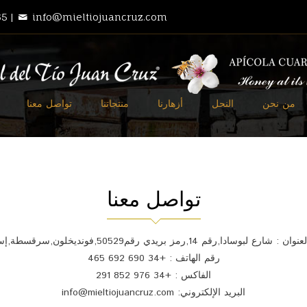
5 |
info@mieltiojuancruz.com
من نحن
النحل
أزهارنا
منتجاتنا
تواصل معنا
تواصل معنا
ان : شارع لبوسادا,رقم 14,رمز بريدي رقم50529,فونديخلون,سرقسطة,إسبانيا.
رقم الهاتف : +34 690 692 465
الفاكس : +34 976 852 291
البريد الإلكتروني: info@mieltiojuancruz.com