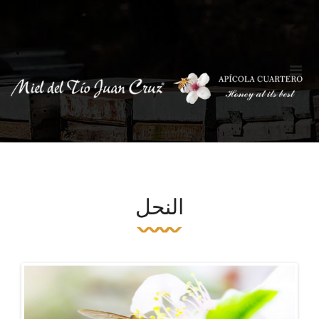
‹ BACK
‹ BACK
من نحن
العربية
(
العربية
)
تارخنا
简体中文
(
الصينية المبسطة
)
قيمنا
English
(
الإنجليزية
)
طرق الإنتاج
Français
(
الفرنسية
)
Deutsch
(
الألمانية
)
Italiano
(
الإيطالية
)
Español
(
الأسبانية
)
Nederlands
(
الهولندية
)
Svenska
(
السويدية
)