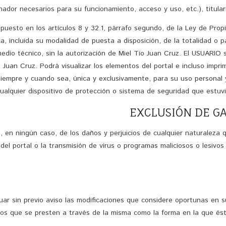
dor necesarios para su funcionamiento, acceso y uso, etc.), titulari
spuesto en los artículos 8 y 32.1, párrafo segundo, de la Ley de Pro
ica, incluida su modalidad de puesta a disposición, de la totalidad o
 medio técnico, sin la autorización de Miel Tio Juan Cruz. El USUARI
io Juan Cruz. Podrá visualizar los elementos del portal e incluso impri
 siempre y cuando sea, única y exclusivamente, para su uso personal 
 cualquier dispositivo de protección o sistema de seguridad que estuvi
 en ningún caso, de los daños y perjuicios de cualquier naturaleza qu
d del portal o la transmisión de virus o programas maliciosos o lesiv
uar sin previo aviso las modificaciones que considere oportunas en su
ios que se presten a través de la misma como la forma en la que ést