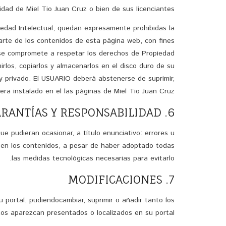
dad de Miel Tio Juan Cruz o bien de sus licenciantes.
piedad Intelectual, quedan expresamente prohibidas la
 parte de los contenidos de esta página web, con fines
O se compromete a respetar los derechos de Propiedad
mirlos, copiarlos y almacenarlos en el disco duro de su
y privado. El USUARIO deberá abstenerse de suprimir,
era instalado en el las páginas de Miel Tio Juan Cruz.
6. EXCLUSIÓN DE GARANTÍAS Y RESPONSABILIDAD
e pudieran ocasionar, a título enunciativo: errores u
os en los contenidos, a pesar de haber adoptado todas
las medidas tecnológicas necesarias para evitarlo.
7. MODIFICACIONES
 portal, pudiendocambiar, suprimir o añadir tanto los
os aparezcan presentados o localizados en su portal.