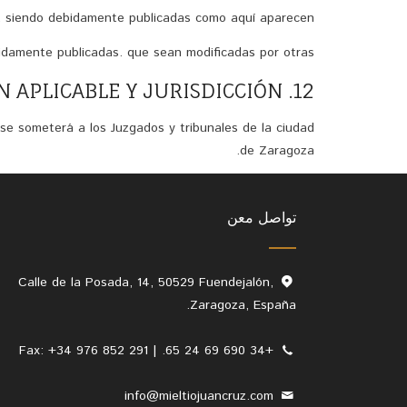
, siendo debidamente publicadas como aquí aparecen.
bidamente publicadas. que sean modificadas por otras.
12. LEGISLACIÓN APLICABLE Y JURISDICCIÓN
 se someterá a los Juzgados y tribunales de la ciudad
de Zaragoza.
تواصل معن
Calle de la Posada, 14, 50529 Fuendejalón,
Zaragoza, España.
+34 690 69 24 65. | Fax: +34 976 852 291
info@mieltiojuancruz.com