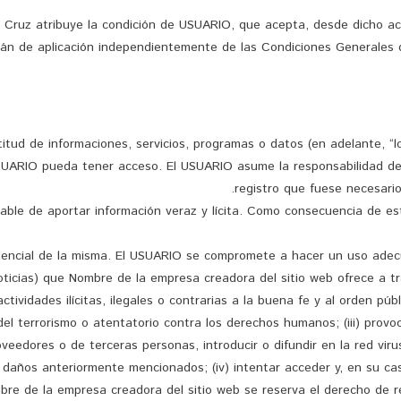
n Cruz atribuye la condición de USUARIO, que acepta, desde dicho a
erán de aplicación independientemente de las Condiciones Generales
itud de informaciones, servicios, programas o datos (en adelante, “l
USUARIO pueda tener acceso. El USUARIO asume la responsabilidad del 
registro que fuese necesari
able de aportar información veraz y lícita. Como consecuencia de es
dencial de la misma. El USUARIO se compromete a hacer un uso adecu
noticias) que Nombre de la empresa creadora del sitio web ofrece a t
 actividades ilícitas, ilegales o contrarias a la buena fe y al orden pú
 del terrorismo o atentatorio contra los derechos humanos; (iii) prov
veedores o de terceras personas, introducir o difundir en la red viru
 daños anteriormente mencionados; (iv) intentar acceder y, en su caso
bre de la empresa creadora del sitio web se reserva el derecho de r