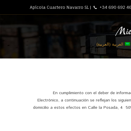
Apícola Cuartero Navarro SL |
+34 690 692 46
العربية
(
العربية
)
En cumplimiento con el deber de informaci
Electrónico, a continuación se reflejan los sig
domicilio a estos efectos en Calle la Posada, 4 5