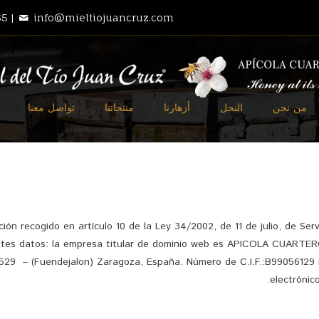
5 |
info@mieltiojuancruz.com
من نحن
النحل
أزهارنا
منتجاتنا
تواصل معنا
ón recogido en artículo 10 de la Ley 34/2002, de 11 de julio, de Ser
uientes datos: la empresa titular de dominio web es APICOLA CUARTE
0529 – (Fuendejalon) Zaragoza, España. Número de C.I.F.:
B99056129
electrónic