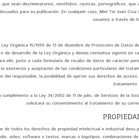
 que sean discriminatorios, xenófobos, racistas, pornográficos, que a
adecuados para su publicación. En cualquier caso, Miel Tio Juan Cruz
usuarios a través de lo
la Ley Orgánica 15/1999 de 13 de diciembre de Protección de Datos d
to de desarrollo de la Ley Orgánica y demás normativa vigente en c
ra ello, junto a cada formulario de recabo de datos de carácter perso
 la existencia y aceptación de las condiciones particulares del trat
ón del responsable, la posibilidad de ejercer sus derechos de acceso, r
tratamiento 
cumplimiento a la Ley 34/2002 de 11 de julio, de Servicios de la Soc
solicitará su consentimiento al tratamiento de su corr
ular de todos los derechos de propiedad intelectual e industrial des
udio, vídeo, software o textos; marcas o logotipos, combinaciones de