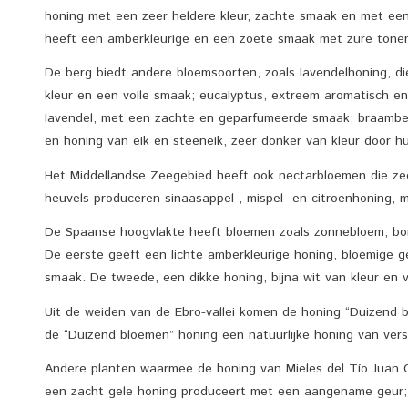
honing met een zeer heldere kleur, zachte smaak en met e
heeft een amberkleurige en een zoete smaak met zure tone
De berg biedt andere bloemsoorten, zoals lavendelhoning, di
kleur en een volle smaak; eucalyptus, extreem aromatisch e
lavendel, met een zachte en geparfumeerde smaak; braambes
en honing van eik en steeneik, zeer donker van kleur door h
Het Middellandse Zeegebied heeft ook nectarbloemen die zeer
heuvels produceren sinaasappel-, mispel- en citroenhoning, m
De Spaanse hoogvlakte heeft bloemen zoals zonnebloem, bonen
De eerste geeft een lichte amberkleurige honing, bloemige 
smaak. De tweede, een dikke honing, bijna wit van kleur en v
Uit de weiden van de Ebro-vallei komen de honing “Duizend b
de “Duizend bloemen” honing een natuurlijke honing van vers
Andere planten waarmee de honing van Mieles del Tío Juan C
een zacht gele honing produceert met een aangename geur;