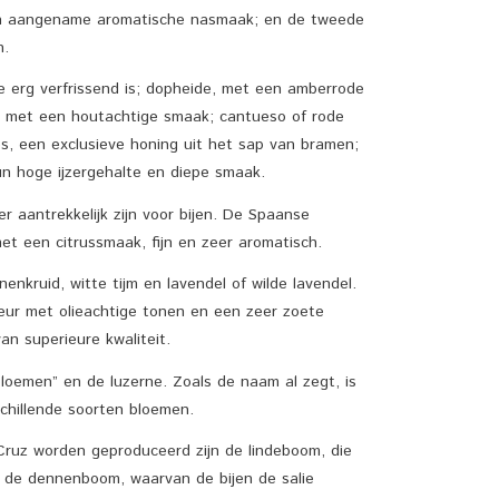
en aangename aromatische nasmaak; en de tweede
n.
e erg verfrissend is; dopheide, met een amberrode
n met een houtachtige smaak; cantueso of rode
, een exclusieve honing uit het sap van bramen;
un hoge ijzergehalte en diepe smaak.
 aantrekkelijk zijn voor bijen. De Spaanse
et een citrussmaak, fijn en zeer aromatisch.
kruid, witte tijm en lavendel of wilde lavendel.
geur met olieachtige tonen en een zeer zoete
an superieure kwaliteit.
loemen” en de luzerne. Zoals de naam al zegt, is
chillende soorten bloemen.
ruz worden geproduceerd zijn de lindeboom, die
 de dennenboom, waarvan de bijen de salie