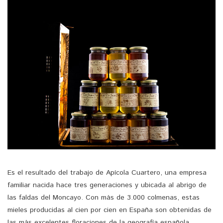
Es el resultado del trabajo de Apícola Cuartero, una empresa
familiar nacida hace tres generaciones y ubicada al abrigo de
las faldas del Moncayo. Con más de 3.000 colmenas, estas
mieles producidas al cien por cien en España son obtenidas de
las más excelentes floraciones de la geografía española.