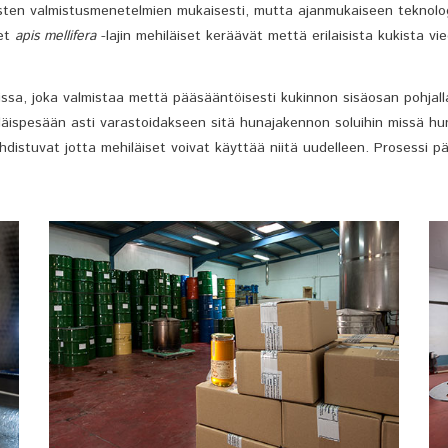
sten valmistusmenetelmien mukaisesti, mutta ajanmukaiseen teknolo
net
apis mellifera
-lajin mehiläiset keräävät mettä erilaisista kukista v
vissa, joka valmistaa mettä pääsääntöisesti kukinnon sisäosan pohjall
äispesään asti varastoidakseen sitä hunajakennon soluihin missä hun
distuvat jotta mehiläiset voivat käyttää niitä uudelleen. Prosessi 