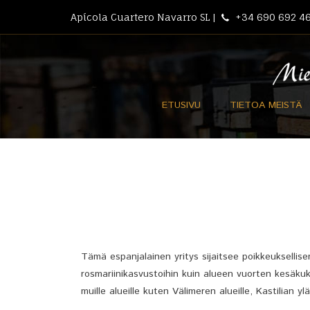
Apícola Cuartero Navarro SL |
+34 690 692 46
ETUSIVU
TIETOA MEISTÄ
Tämä espanjalainen yritys sijaitsee poikkeuksellis
rosmariinikasvustoihin kuin alueen vuorten kesäkuk
muille alueille kuten Välimeren alueille, Kastilian y