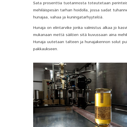
Sata prosenttia tuotannosta toteutetaan perintei
mehiläispesän tarhan hoidolla, jossa sadat tuhan
hunajaa, vahaa ja kuningatarhyytelöä.
Hunaja on elintarvike jonka valmistus alkaa jo kas
mukanaan mettä säilöen sitä kuvussaan aina mehil
Hunaja uutetaan talteen ja hunajakennon solut puh
pakkaukseen.