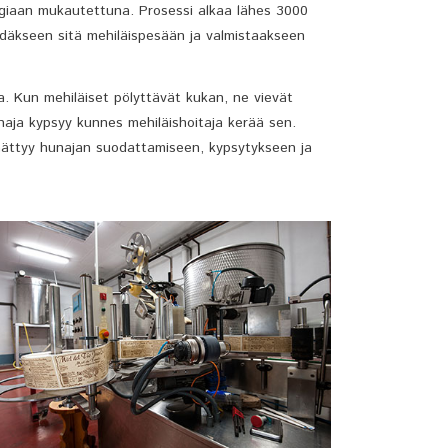
giaan mukautettuna. Prosessi alkaa lähes 3000
iedäkseen sitä mehiläispesään ja valmistaakseen
a. Kun mehiläiset pölyttävät kukan, ne vievät
aja kypsyy kunnes mehiläishoitaja kerää sen.
päättyy hunajan suodattamiseen, kypsytykseen ja