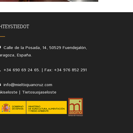
HTEYSTIEDOT
Calle de la Posada, 14, 50529 Fuendejalón,
aragoza, España.
+34 690 69 24 65. | Fax: +34 976 852 291
info@mieltiojuancruz.com
akiseloste
|
Tietosuojaseloste