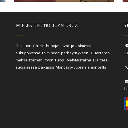
MIELES DEL TÍO JUAN CRUZ
Y
Tío Juan Cruzin hunajat ovat jo kolmessa
sukupolvessa toimineen perheyrityksen, Cuarteron
Z
mehiläistarhan, työn tulos. Mehiläistarha sijaitsee
suojaisessa paikassa Moncayo-vuoren alarinteillä.
L