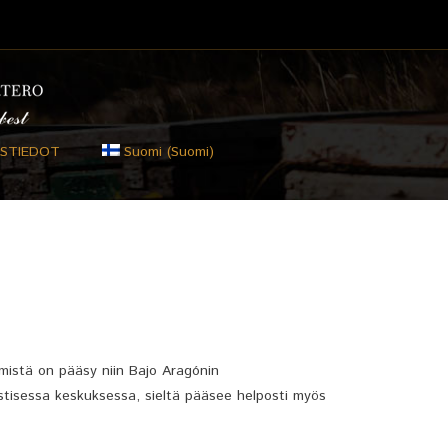
STIEDOT
Suomi
(
Suomi
)
 mistä on pääsy niin Bajo Aragónin
gistisessa keskuksessa, sieltä pääsee helposti myös