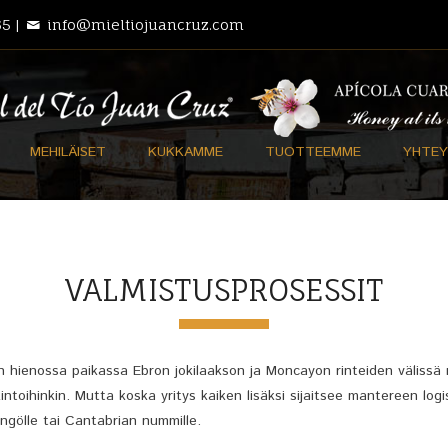
5 |
info@mieltiojuancruz.com
MEHILÄISET
KUKKAMME
TUOTTEEMME
YHTEY
VALMISTUSPROSESSIT
en hienossa paikassa Ebron jokilaakson ja Moncayon rinteiden välissä
intoihinkin. Mutta koska yritys kaiken lisäksi sijaitsee mantereen lo
längölle tai Cantabrian nummille.