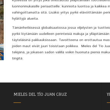
Kyseessä on yritys joka omistautuu ylläpitämään tuotteidens
luonnonmukaisille periaatteille: kunnioita luontoa ja kaikkea
vahingoittamatta sitä. Lisäksi yritys pyrkii elävöittämään p
hylättyjä alueita.
Tämänhetkisessä globalisaatiossa jossa viljelysten ja tuotte
pyrkii löytämään uudelleen perinteisiä makuja ja ylläpitämää
täyteläisinä pakkauksissaan. Tavoitteena on erottautua massa
joiden maut eivät juuri toisistaan poikkea. Mieles del Tío 
tekijänä, ja jokaisen sadon välillä voikin huomata pieniä ma
tingitä.
MIELES DEL TÍO JUAN CRUZ
Y