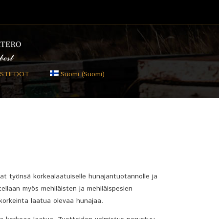
STIEDOT
Suomi
(
Suomi
)
at työnsä korkealaatuiselle hunajantuotannolle ja
tellaan myös mehiläisten ja mehiläispesien
 korkeinta laatua olevaa hunajaa.