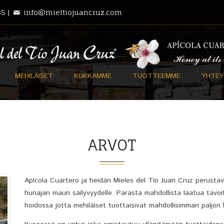
5 |
info@mieltiojuancruz.com
MEHILÄISET
KUKKAMME
TUOTTEEMME
YHTEY
ARVOT
Apícola Cuartero ja heidän Mieles del Tío Juan Cruz perustav
hunajan maun säilyvyydelle. Parasta mahdollista laatua tavoi
hoidossa jotta mehiläiset tuottaisivat mahdollisimman paljon