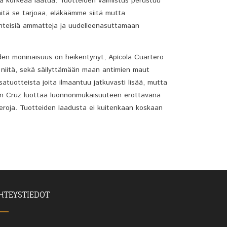
a korkeaa laatua. Tuotteiden valmistus perustuu
 mitä se tarjoaa, eläkäämme siitä mutta
erinteisiä ammatteja ja uudelleenasuttamaan
iden moninaisuus on heikentynyt, Apícola Cuartero
n niitä, sekä säilyttämään maan antimien maut
tuotteista joita ilmaantuu jatkuvasti lisää, mutta
Juan Cruz luottaa luonnonmukaisuuteen erottavana
kueroja. Tuotteiden laadusta ei kuitenkaan koskaan
HTEYSTIEDOT