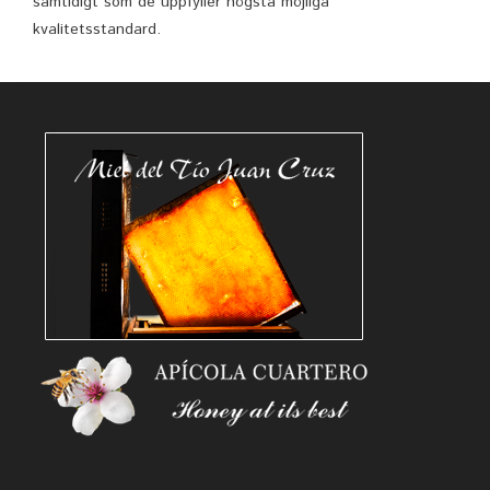
samtidigt som de uppfyller högsta möjliga
kvalitetsstandard.