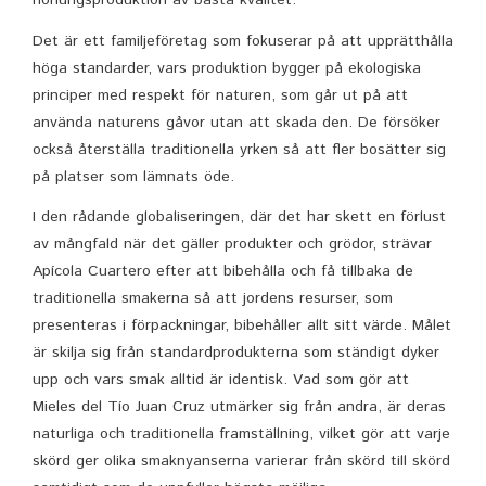
honungsproduktion av bästa kvalitet.
Det är ett familjeföretag som fokuserar på att upprätthålla
höga standarder, vars produktion bygger på ekologiska
principer med respekt för naturen, som går ut på att
använda naturens gåvor utan att skada den. De försöker
också återställa traditionella yrken så att fler bosätter sig
på platser som lämnats öde.
I den rådande globaliseringen, där det har skett en förlust
av mångfald när det gäller produkter och grödor, strävar
Apícola Cuartero efter att bibehålla och få tillbaka de
traditionella smakerna så att jordens resurser, som
presenteras i förpackningar, bibehåller allt sitt värde. Målet
är skilja sig från standardprodukterna som ständigt dyker
upp och vars smak alltid är identisk. Vad som gör att
Mieles del Tío Juan Cruz utmärker sig från andra, är deras
naturliga och traditionella framställning, vilket gör att varje
skörd ger olika smaknyanserna varierar från skörd till skörd