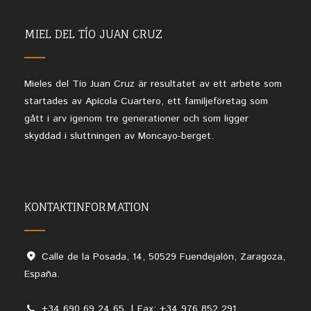
MIEL DEL TÍO JUAN CRUZ
Mieles del Tío Juan Cruz är resultatet av ett arbete som
startades av Apícola Cuartero, ett familjeföretag som
gått i arv igenom tre generationer och som ligger
skyddad i sluttningen av Moncayo-berget.
KONTAKTINFORMATION
Calle de la Posada, 14, 50529 Fuendejalón, Zaragoza,
España.
+34 690 69 24 65. | Fax: +34 976 852 291