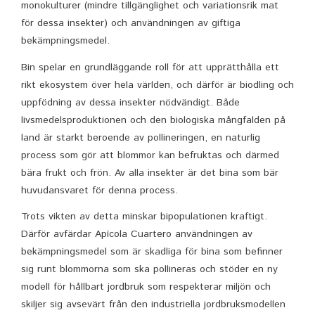
monokulturer (mindre tillgänglighet och variationsrik mat
för dessa insekter) och användningen av giftiga
bekämpningsmedel.
Bin spelar en grundläggande roll för att upprätthålla ett
rikt ekosystem över hela världen, och därför är biodling och
uppfödning av dessa insekter nödvändigt. Både
livsmedelsproduktionen och den biologiska mångfalden på
land är starkt beroende av pollineringen, en naturlig
process som gör att blommor kan befruktas och därmed
bära frukt och frön. Av alla insekter är det bina som bär
huvudansvaret för denna process.
Trots vikten av detta minskar bipopulationen kraftigt.
Därför avfärdar Apícola Cuartero användningen av
bekämpningsmedel som är skadliga för bina som befinner
sig runt blommorna som ska pollineras och stöder en ny
modell för hållbart jordbruk som respekterar miljön och
skiljer sig avsevärt från den industriella jordbruksmodellen